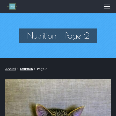
Mode & Beauté
Bien-être & Santé
Nutrition - Page 2
Nutrition
Sport
Bio/Naturel
Accueil
›
Nutrition
›
Page 2
GLOSSAIRE