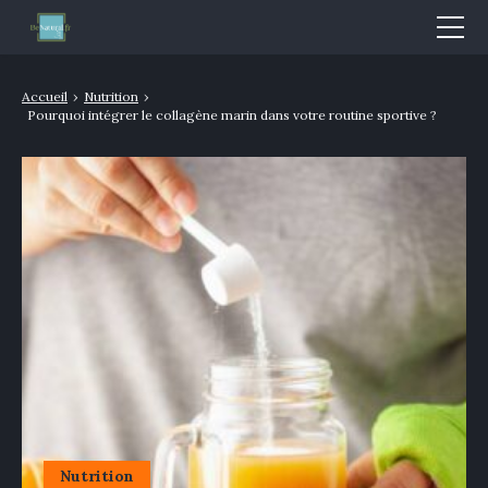
Mode & Beauté
Accueil
›
Nutrition
›
Pourquoi intégrer le collagène marin dans votre routine sportive ?
Bien-être & Santé
Nutrition
Sport
Bio/Naturel
GLOSSAIRE
Nutrition