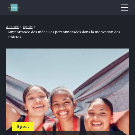
Mode & Beauté
Accueil
›
Sport
›
L’importance des médailles personnalisées dans la motivation des
Bien-être & Santé
athlètes
Nutrition
Sport
Bio/Naturel
GLOSSAIRE
Sport