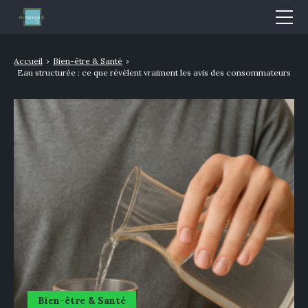
Mode & Beauté
Accueil
›
Bien-être & Santé
›
Eau structurée : ce que révèlent vraiment les avis des consommateurs
Bien-être & Santé
Nutrition
Sport
Bio/Naturel
GLOSSAIRE
Bien-être & Santé