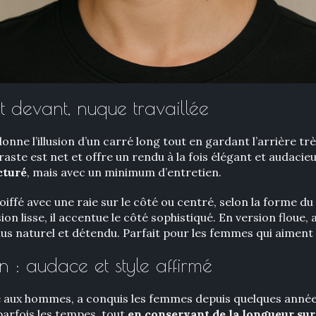
t devant, nuque travaillée
onne l’illusion d’un carré long tout en gardant l’arrière t
traste est net et offre un rendu à la fois élégant et audacie
cturé
, mais avec un minimum d’entretien.
oiffé avec une raie sur le côté ou centré, selon la forme du
sion lisse, il accentue le côté sophistiqué. En version floue
lus naturel et détendu. Parfait pour les femmes qui aiment
n : audace et style affirmé
 aux hommes, a conquis les femmes depuis quelques années.
parfois les tempes, tout
en conservant de la longueur sur