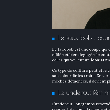
Le faux bob : cour
Le faux bob est une coupe qui d
effilée et bien dégagée, le con
celles qui veulent un
look stru
Ce type de coiffure peut être c
sans alourdir les traits. En ver
mèches détachées, il devient p
Le undercut fémini
L’undercut, longtemps réservé
couper très court la nuque et 