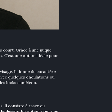
rès court. Grâce à une nuque
ux. C’est une option idéale pour
 visage. Il donne du caractère
, avec quelques ondulations ou
 les looks caméléon.
 Il consiste à raser ou
 le dessus
. En optant pour une