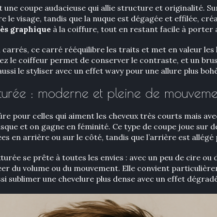
une coupe audacieuse qui allie structure et originalité. Su
le visage, tandis que la nuque est dégagée et effilée, créa
rès graphique
à la coiffure, tout en restant facile à porter
carrés, ce carré rééquilibre les traits et met en valeur les 
ez le coiffeur permet de conserver le contraste, et un brus
ssi le styliser avec un effet wavy pour une allure plus bo
xturée : moderne et pleine de mouveme
ûre pour celles qui aiment les cheveux très courts mais ave
 casque et on gagne en féminité. Ce type de coupe joue sur 
ées en arrière ou sur le côté, tandis que l’arrière est allégé
texturée se prête à toutes les envies : avec un peu de cire o
er du volume ou du mouvement. Elle convient particulièrem
ssi sublimer une chevelure plus dense avec un effet dégrad