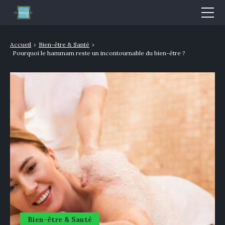
Mode & Beauté
Accueil
›
Bien-être & Santé
›
Pourquoi le hammam reste un incontournable du bien-être ?
Bien-être & Santé
Nutrition
Sport
Bio/Naturel
GLOSSAIRE
Bien-être & Santé