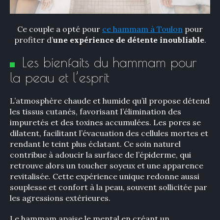
×
Ce couple a opté pour
ce hammam à Toulon
pour
profiter d’
une expérience de détente inoubliable
.
Rechercher
Les bienfaits du hammam pour
:
la peau et l’esprit​
L’atmosphère chaude et humide qu’il propose détend
les tissus cutanés, favorisant l’élimination des
impuretés et des toxines accumulées. Les pores se
dilatent, facilitant l’évacuation des cellules mortes et
rendant le teint plus éclatant. Ce soin naturel
contribue à adoucir la surface de l’épiderme, qui
retrouve alors un toucher soyeux et une apparence
revitalisée. Cette expérience unique redonne aussi
souplesse et confort à la peau, souvent sollicitée par
les agressions extérieures.
Le hammam apaise le mental en créant un