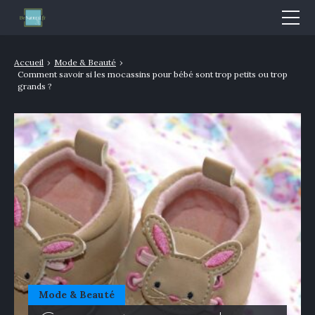
Mode & Beauté
Accueil
›
Mode & Beauté
›
Comment savoir si les mocassins pour bébé sont trop petits ou trop
Bien-être & Santé
grands ?
Nutrition
Sport
Bio/Naturel
GLOSSAIRE
Mode & Beauté