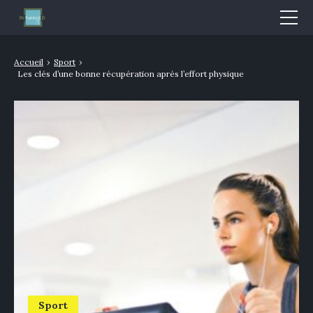
Mode & Beauté
Accueil
›
Sport
›
Les clés d’une bonne récupération après l’effort physique
Bien-être & Santé
Nutrition
Sport
Bio/Naturel
GLOSSAIRE
Sport