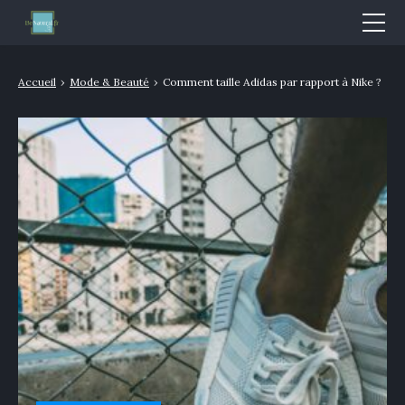
Mode & Beauté
Accueil
›
Mode & Beauté
›
Comment taille Adidas par rapport à Nike ?
Bien-être & Santé
Nutrition
Sport
Bio/Naturel
GLOSSAIRE