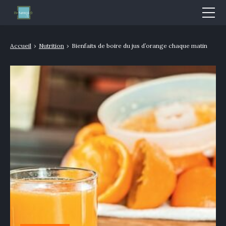
Mode & Beauté
Accueil
›
Nutrition
›
Bienfaits de boire du jus d’orange chaque matin
Bien-être & Santé
Nutrition
Sport
Bio/Naturel
GLOSSAIRE