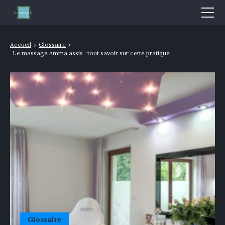
Mode & Beauté
Accueil
›
Glossaire
›
Le massage amma assis : tout savoir sur cette pratique
Bien-être & Santé
Nutrition
Sport
Bio/Naturel
GLOSSAIRE
Glossaire