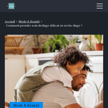
Mode & Beauté
Accueil
›
Mode & Beauté
›
Comment prendre soin du linge délicat en sèche-linge ?
Bien-être & Santé
Nutrition
Sport
Bio/Naturel
GLOSSAIRE
Mode & Beauté