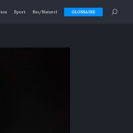
×
tion
Sport
Bio/Naturel
GLOSSAIRE