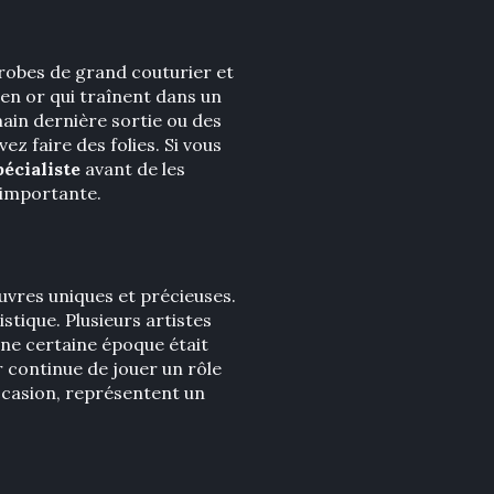
s robes de grand couturier et
 en or qui traînent dans un
main dernière sortie ou des
z faire des folies. Si vous
pécialiste
avant de les
 importante.
œuvres uniques et précieuses.
stique. Plusieurs artistes
 une certaine époque était
or continue de jouer un rôle
’occasion, représentent un