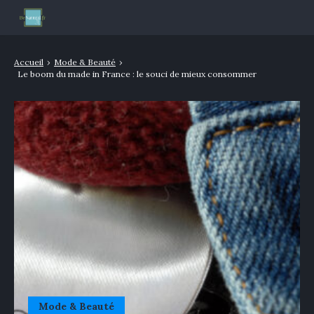
Mode & Beauté
Accueil
›
Mode & Beauté
›
Le boom du made in France : le souci de mieux consommer
Bien-être & Santé
Nutrition
Sport
Bio/Naturel
GLOSSAIRE
Mode & Beauté