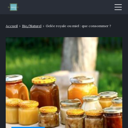
Mode & Beauté
Accueil
›
Bio/Naturel
›
Gelée royale ou miel : que consommer ?
Bien-être & Santé
Nutrition
Sport
Bio/Naturel
GLOSSAIRE