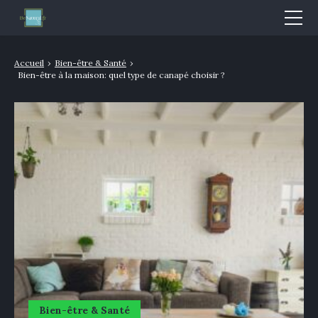
Mode & Beauté
Accueil
›
Bien-être & Santé
›
Bien-être à la maison: quel type de canapé choisir ?
Bien-être & Santé
Nutrition
Sport
Bio/Naturel
GLOSSAIRE
Bien-être & Santé